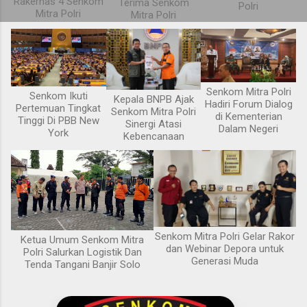
Rakernas 4 Senkom
Terima Senkom
Polri
Mitra Polri
Mitra Polri
Senkom Mitra Polri
Senkom Ikuti
Kepala BNPB Ajak
Hadiri Forum Dialog
Pertemuan Tingkat
Senkom Mitra Polri
di Kementerian
Tinggi Di PBB New
Sinergi Atasi
Dalam Negeri
York
Kebencanaan
Senkom Mitra Polri Gelar Rakor
Ketua Umum Senkom Mitra
dan Webinar Depora untuk
Polri Salurkan Logistik Dan
Generasi Muda
Tenda Tangani Banjir Solo