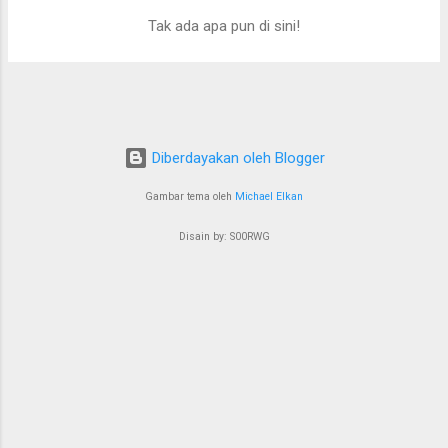
P
Tak ada apa pun di sini!
o
s
t
i
n
Diberdayakan oleh Blogger
g
Gambar tema oleh
Michael Elkan
a
n
Disain by: S00RWG