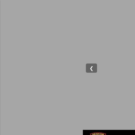
Provinsi (BNNP) Sulawesi
❮