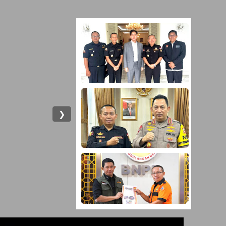
tor BNNP Sulsel.
❯