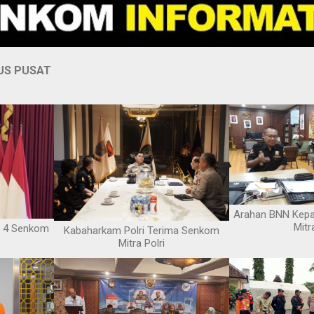
US PUSAT
Arahan BNN Kep
Mitr
s 4 Senkom
Kabaharkam Polri Terima Senkom
Mitra Polri