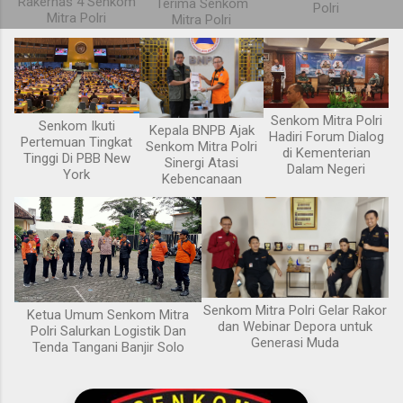
Rakernas 4 Senkom
Terima Senkom
Polri
Mitra Polri
Mitra Polri
Senkom Mitra Polri
Senkom Ikuti
Kepala BNPB Ajak
Hadiri Forum Dialog
Pertemuan Tingkat
Senkom Mitra Polri
di Kementerian
Tinggi Di PBB New
Sinergi Atasi
Dalam Negeri
York
Kebencanaan
Senkom Mitra Polri Gelar Rakor
Ketua Umum Senkom Mitra
dan Webinar Depora untuk
Polri Salurkan Logistik Dan
Generasi Muda
Tenda Tangani Banjir Solo