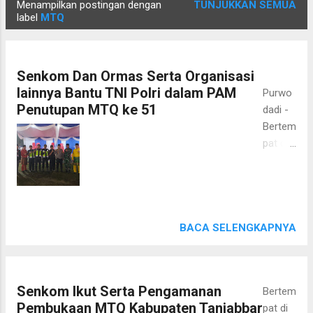
Menampilkan postingan dengan
TUNJUKKAN SEMUA
P
label
MTQ
o
s
t
Senkom Dan Ormas Serta Organisasi
i
lainnya Bantu TNI Polri dalam PAM
Purwo
n
Penutupan MTQ ke 51
dadi -
g
Bertem
a
pat di
n
Arena
Utama
Musab
aqoh
Tilawat
BACA SELENGKAPNYA
il
Qur'an
(MTQ)
Senkom Ikut Serta Pengamanan
Bertem
tingkat
Pembukaan MTQ Kabupaten Tanjabbar
pat di
Kab