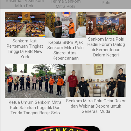
Rakernas 4 Senkom
Terima Senkom
Polri
Mitra Polri
Mitra Polri
Senkom Mitra Polri
Senkom Ikuti
Kepala BNPB Ajak
Hadiri Forum Dialog
Pertemuan Tingkat
Senkom Mitra Polri
di Kementerian
Tinggi Di PBB New
Sinergi Atasi
Dalam Negeri
York
Kebencanaan
Senkom Mitra Polri Gelar Rakor
Ketua Umum Senkom Mitra
dan Webinar Depora untuk
Polri Salurkan Logistik Dan
Generasi Muda
Tenda Tangani Banjir Solo