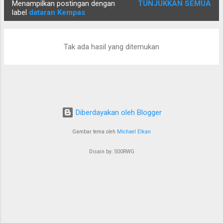
Menampilkan postingan dengan
TUNJUKKAN SEMUA
P
label
dataran Kempas
o
s
Tak ada hasil yang ditemukan
t
i
n
g
a
Diberdayakan oleh Blogger
n
Gambar tema oleh
Michael Elkan
Disain by: S00RWG